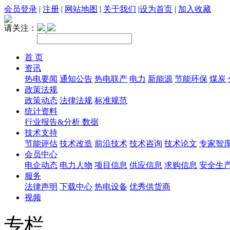
会员登录
|
注册
|
网站地图
|
关于我们
|
设为首页
|
加入收藏
请关注：
首 页
资讯
热电要闻
通知公告
热电联产
电力
新能源
节能环保
煤炭
政策法规
政策动态
法律法规
标准规范
统计资料
行业报告&分析
数据
技术支持
节能评估
技术改造
前沿技术
技术咨询
技术论文
专家智
会员中心
电企动态
电力人物
项目信息
供应信息
求购信息
安全生
服务
法律声明
下载中心
热电设备
优秀供货商
视频
专栏