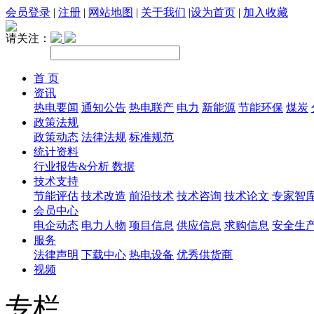
会员登录
|
注册
|
网站地图
|
关于我们
|
设为首页
|
加入收藏
请关注：
首 页
资讯
热电要闻
通知公告
热电联产
电力
新能源
节能环保
煤炭
政策法规
政策动态
法律法规
标准规范
统计资料
行业报告&分析
数据
技术支持
节能评估
技术改造
前沿技术
技术咨询
技术论文
专家智
会员中心
电企动态
电力人物
项目信息
供应信息
求购信息
安全生
服务
法律声明
下载中心
热电设备
优秀供货商
视频
专栏