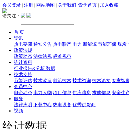
会员登录
|
注册
|
网站地图
|
关于我们
|
设为首页
|
加入收藏
请关注：
首 页
资讯
热电要闻
通知公告
热电联产
电力
新能源
节能环保
煤炭
政策法规
政策动态
法律法规
标准规范
统计资料
行业报告&分析
数据
技术支持
节能评估
技术改造
前沿技术
技术咨询
技术论文
专家智
会员中心
电企动态
电力人物
项目信息
供应信息
求购信息
安全生
服务
法律声明
下载中心
热电设备
优秀供货商
视频
统计数据