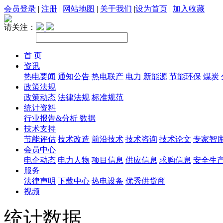
会员登录
|
注册
|
网站地图
|
关于我们
|
设为首页
|
加入收藏
请关注：
首 页
资讯
热电要闻
通知公告
热电联产
电力
新能源
节能环保
煤炭
政策法规
政策动态
法律法规
标准规范
统计资料
行业报告&分析
数据
技术支持
节能评估
技术改造
前沿技术
技术咨询
技术论文
专家智
会员中心
电企动态
电力人物
项目信息
供应信息
求购信息
安全生
服务
法律声明
下载中心
热电设备
优秀供货商
视频
统计数据