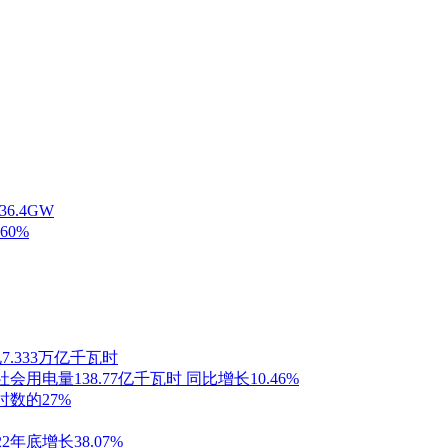
6.4GW
60%
.333万亿千瓦时
用电量138.77亿千瓦时 同比增长10.46%
数的27%
年底增长38.07%