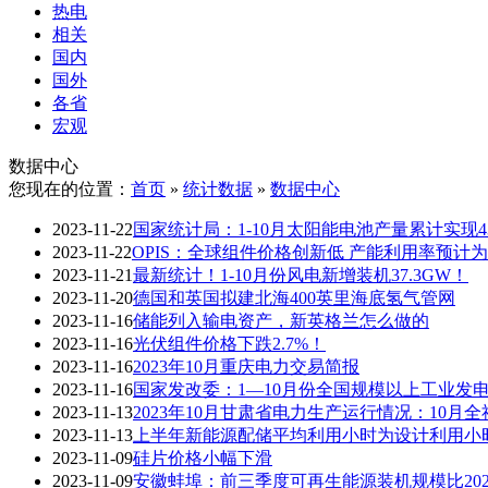
热电
相关
国内
国外
各省
宏观
数据中心
您现在的位置：
首页
»
统计数据
»
数据中心
2023-11-22
国家统计局：1-10月太阳能电池产量累计实现43
2023-11-22
OPIS：全球组件价格创新低 产能利用率预计为
2023-11-21
最新统计！1-10月份风电新增装机37.3GW！
2023-11-20
德国和英国拟建北海400英里海底氢气管网
2023-11-16
储能列入输电资产，新英格兰怎么做的
2023-11-16
光伏组件价格下跌2.7%！
2023-11-16
2023年10月重庆电力交易简报
2023-11-16
国家发改委：1—10月份全国规模以上工业发电7
2023-11-13
2023年10月甘肃省电力生产运行情况：10月全社会
2023-11-13
上半年新能源配储平均利用小时为设计利用小时
2023-11-09
硅片价格小幅下滑
2023-11-09
安徽蚌埠：前三季度可再生能源装机规模比2022