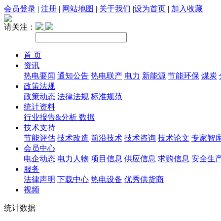
会员登录
|
注册
|
网站地图
|
关于我们
|
设为首页
|
加入收藏
请关注：
首 页
资讯
热电要闻
通知公告
热电联产
电力
新能源
节能环保
煤炭
政策法规
政策动态
法律法规
标准规范
统计资料
行业报告&分析
数据
技术支持
节能评估
技术改造
前沿技术
技术咨询
技术论文
专家智
会员中心
电企动态
电力人物
项目信息
供应信息
求购信息
安全生
服务
法律声明
下载中心
热电设备
优秀供货商
视频
统计数据