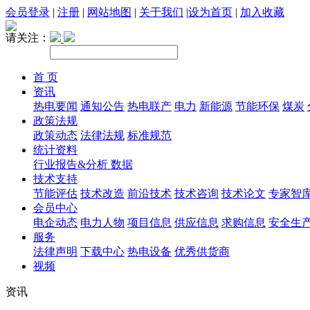
会员登录
|
注册
|
网站地图
|
关于我们
|
设为首页
|
加入收藏
请关注：
首 页
资讯
热电要闻
通知公告
热电联产
电力
新能源
节能环保
煤炭
政策法规
政策动态
法律法规
标准规范
统计资料
行业报告&分析
数据
技术支持
节能评估
技术改造
前沿技术
技术咨询
技术论文
专家智
会员中心
电企动态
电力人物
项目信息
供应信息
求购信息
安全生
服务
法律声明
下载中心
热电设备
优秀供货商
视频
资讯