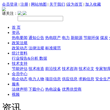
会员登录
|
注册
|
网站地图
|
关于我们
|
设为首页
|
加入收藏
请关注：
首 页
资讯
热电要闻
通知公告
热电联产
电力
新能源
节能环保
煤炭
政策法规
政策动态
法律法规
标准规范
统计资料
行业报告&分析
数据
技术支持
节能评估
技术改造
前沿技术
技术咨询
技术论文
专家智
会员中心
电企动态
电力人物
项目信息
供应信息
求购信息
安全生
服务
法律声明
下载中心
热电设备
优秀供货商
视频
资讯