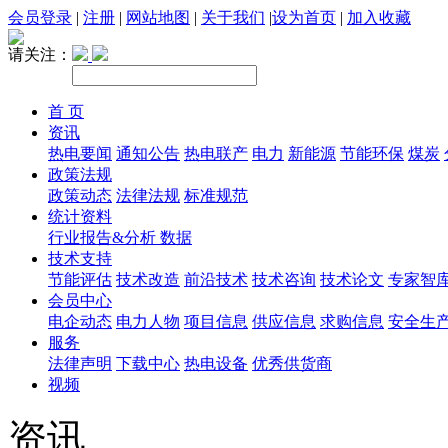
会员登录
|
注册
|
网站地图
|
关于我们
|
设为首页
|
加入收藏
请关注：
首 页
资讯
热电要闻
通知公告
热电联产
电力
新能源
节能环保
煤炭
政策法规
政策动态
法律法规
标准规范
统计资料
行业报告&分析
数据
技术支持
节能评估
技术改造
前沿技术
技术咨询
技术论文
专家智
会员中心
电企动态
电力人物
项目信息
供应信息
求购信息
安全生
服务
法律声明
下载中心
热电设备
优秀供货商
视频
资讯