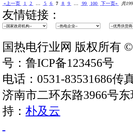
«上一页
1
2
…
5
6
7
8
9
…
99
100
下一页»
共199
友情链接：
国热电行业网 版权所有 ©2014 
号：鲁ICP备123456号
电话：0531-83531686传
济南市二环东路3966号东
持：
朴及云